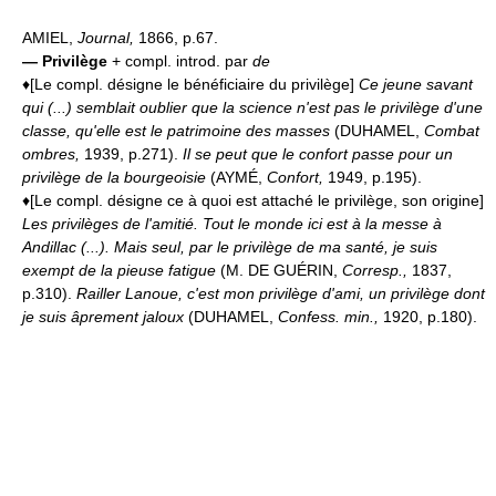
AMIEL,
Journal,
1866, p.67.
—
Privilège
+ compl. introd. par
de
♦[Le compl. désigne le bénéficiaire du privilège]
Ce jeune savant
qui (...) semblait oublier que la science n'est pas le privilège d'une
classe, qu'elle est le patrimoine des masses
(DUHAMEL,
Combat
ombres,
1939, p.271).
Il se peut que le confort passe pour un
privilège de la bourgeoisie
(AYMÉ,
Confort,
1949, p.195).
♦[Le compl. désigne ce à quoi est attaché le privilège, son origine]
Les privilèges de l'amitié.
Tout le monde ici est à la messe à
Andillac (...). Mais seul, par le privilège de ma santé, je suis
exempt de la pieuse fatigue
(M. DE GUÉRIN,
Corresp.,
1837,
p.310).
Railler Lanoue, c'est mon privilège d'ami, un privilège dont
je suis âprement jaloux
(DUHAMEL,
Confess. min.,
1920, p.180).