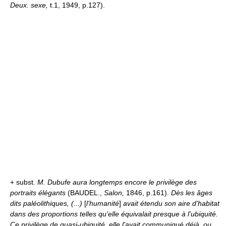
Deux. sexe,
t.1, 1949, p.127).
+ subst.
M. Dubufe aura longtemps encore le privilège des
portraits élégants
(BAUDEL.,
Salon,
1846, p.161).
Dès les âges
dits paléolithiques, (...)
[
l'humanité
]
avait étendu son aire d'habitat
dans des proportions telles qu'elle équivalait presque à l'ubiquité.
Ce privilège de quasi-ubiquité, elle l'avait communiqué déjà, ou