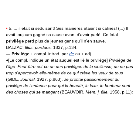
•
5. ... il était si séduisant! Ses manières étaient si câlines! (...) Il
avait toujours gagné sa cause avant d'avoir parlé. Ce fatal
privilège
perd plus de jeunes gens qu'il n'en sauve.
BALZAC,
Illus. perdues,
1837, p.134.
—
Privilège
+ compl. introd. par
de
ou + adj.
♦[Le compl. indique un état auquel est lié le privilège]
Privilège de
l'âge.
Peut-être est-ce un des privilèges de la vieillesse, de ne pas
trop s'apercevoir elle-même de ce qui crève les yeux de tous
(GIDE,
Journal,
1927, p.863).
Je profitai passionnément du
privilège de l'enfance pour qui la beauté, le luxe, le bonheur sont
des choses qui se mangent
(BEAUVOIR,
Mém. j. fille,
1958, p.11):