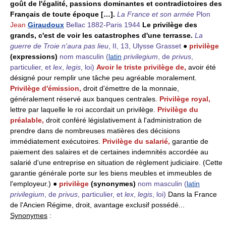
goût de l'égalité, passions dominantes et contradictoires des
Français de toute époque […].
La France et son armée
Plon
Jean
Giraudoux
Bellac 1882-Paris 1944
Le privilège des
grands, c'est de voir les catastrophes d'une terrasse.
La
guerre de Troie n'aura pas lieu
, II, 13, Ulysse Grasset
●
privilège
(expressions)
nom masculin
(
latin
privilegium
, de
privus
,
particulier, et
lex
,
legis
, loi)
Avoir le triste privilège de,
avoir été
désigné pour remplir une tâche peu agréable moralement.
Privilège d'émission,
droit d'émettre de la monnaie,
généralement réservé aux banques centrales.
Privilège royal,
lettre par laquelle le roi accordait un privilège.
Privilège du
préalable,
droit conféré législativement à l'administration de
prendre dans de nombreuses matières des décisions
immédiatement exécutoires.
Privilège du salarié,
garantie de
paiement des salaires et de certaines indemnités accordée au
salarié d'une entreprise en situation de règlement judiciaire. (Cette
garantie générale porte sur les biens meubles et immeubles de
l'employeur.) ●
privilège
(synonymes)
nom masculin
(
latin
privilegium
, de
privus
, particulier, et
lex
,
legis
, loi)
Dans la France
de l'Ancien Régime, droit, avantage exclusif possédé...
Synonymes
: