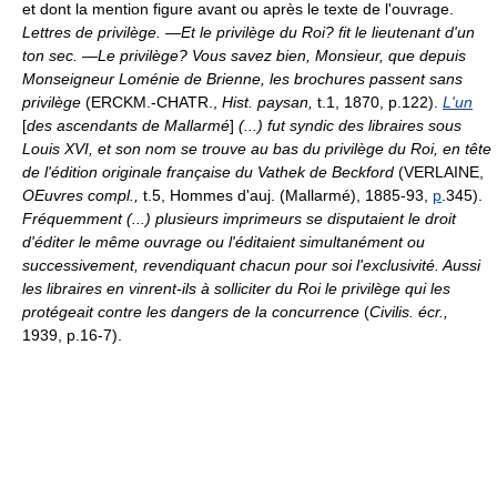
et dont la mention figure avant ou après le texte de l'ouvrage.
Lettres de privilège.
—Et le privilège du Roi? fit le lieutenant d'un
ton sec. —Le privilège? Vous savez bien, Monsieur, que depuis
Monseigneur Loménie de Brienne, les brochures passent sans
privilège
(ERCKM.-CHATR.,
Hist. paysan,
t.1, 1870, p.122).
L'un
[
des ascendants de Mallarmé
]
(...) fut syndic des libraires sous
Louis XVI, et son nom se trouve au bas du privilège du Roi, en tête
de l'édition originale française du Vathek de Beckford
(VERLAINE,
OEuvres compl.,
t.5, Hommes d'auj. (Mallarmé), 1885-93,
p
.345).
Fréquemment (...) plusieurs imprimeurs se disputaient le droit
d'éditer le même ouvrage ou l'éditaient simultanément ou
successivement, revendiquant chacun pour soi l'exclusivité. Aussi
les libraires en vinrent-ils à solliciter du Roi le privilège qui les
protégeait contre les dangers de la concurrence
(
Civilis. écr.,
1939, p.16-7).