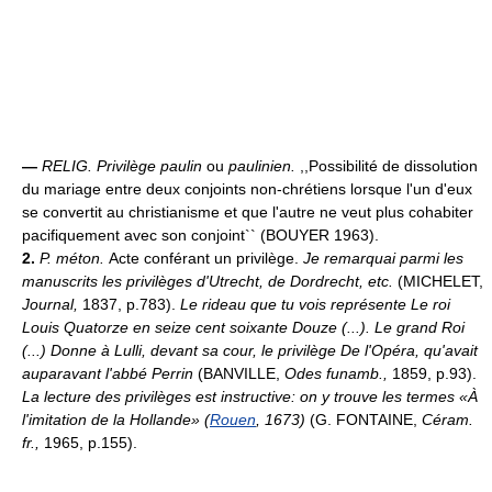
—
RELIG.
Privilège paulin
ou
paulinien.
,,Possibilité de dissolution
du mariage entre deux conjoints non-chrétiens lorsque l'un d'eux
se convertit au christianisme et que l'autre ne veut plus cohabiter
pacifiquement avec son conjoint`` (BOUYER 1963).
2.
P. méton.
Acte conférant un privilège.
Je remarquai parmi les
manuscrits les privilèges d'Utrecht, de Dordrecht, etc.
(MICHELET,
Journal,
1837, p.783).
Le rideau que tu vois représente Le roi
Louis Quatorze en seize cent soixante Douze (...). Le grand Roi
(...) Donne à Lulli, devant sa cour, le privilège De l'Opéra, qu'avait
auparavant l'abbé Perrin
(BANVILLE,
Odes funamb.,
1859, p.93).
La lecture des privilèges est instructive: on y trouve les termes «À
l'imitation de la Hollande» (
Rouen
, 1673)
(G. FONTAINE,
Céram.
fr.,
1965, p.155).