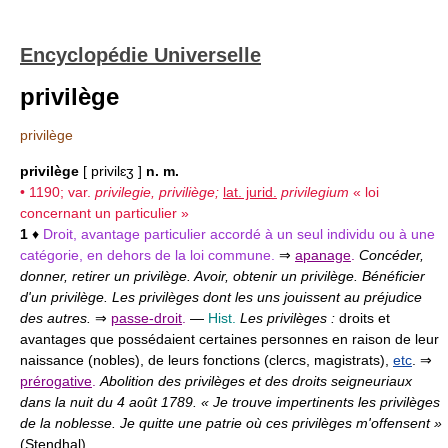
Encyclopédie Universelle
privilège
privilège
privilège
[ privilɛʒ ]
n. m.
• 1190; var.
privilegie, priviliège;
lat. jurid.
privilegium
« loi
concernant un particulier »
1
♦
Droit, avantage particulier accordé à un seul individu ou à une
catégorie, en dehors de la loi commune.
⇒
apanage
.
Concéder,
donner, retirer un privilège. Avoir, obtenir un privilège. Bénéficier
d'un privilège. Les privilèges dont les uns jouissent au préjudice
des autres.
⇒
passe-droit
.
—
Hist.
Les privilèges :
droits et
avantages que possédaient certaines personnes en raison de leur
naissance (nobles), de leurs fonctions (clercs, magistrats),
etc
. ⇒
prérogative
.
Abolition des privilèges et des droits seigneuriaux
dans la nuit du 4 août 1789. « Je trouve impertinents les privilèges
de la noblesse. Je quitte une patrie où ces privilèges m'offensent »
(
Stendhal
)
.