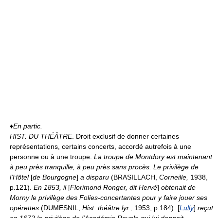
♦
En partic.
HIST. DU THÉÂTRE
. Droit exclusif de donner certaines
représentations, certains concerts, accordé autrefois à une
personne ou à une troupe.
La troupe de Montdory est maintenant
à peu près tranquille, à peu près sans procès. Le privilège de
l'Hôtel
[
de Bourgogne
]
a disparu
(BRASILLACH,
Corneille,
1938,
p.121).
En 1853, il
[
Florimond Ronger, dit Hervé
]
obtenait de
Morny le privilège des Folies-concertantes pour y faire jouer ses
opérettes
(DUMESNIL,
Hist. théâtre lyr.,
1953, p.184). [
Lully
]
reçut