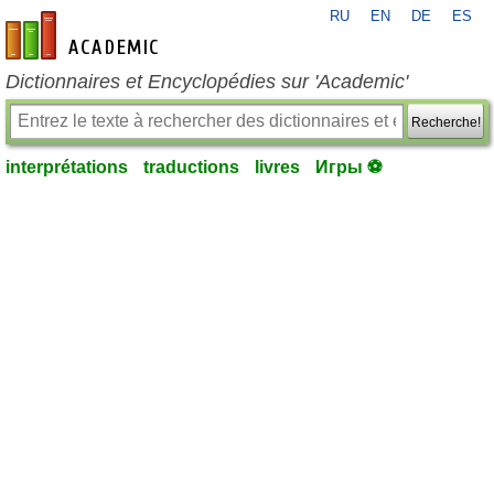
RU
EN
DE
ES
fr-academic.com
Dictionnaires et Encyclopédies sur 'Academic'
Recherche!
interprétations
traductions
livres
Игры ⚽