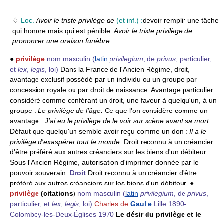
♢
Loc.
Avoir le triste privilège de
(et inf.) :
devoir remplir une tâche
qui honore mais qui est pénible.
Avoir le triste privilège de
prononcer une oraison funèbre.
●
privilège
nom masculin
(
latin
privilegium
, de
privus
, particulier,
et
lex
,
legis
, loi)
Dans la France de l'Ancien Régime, droit,
avantage exclusif possédé par un individu ou un groupe par
concession royale ou par droit de naissance. Avantage particulier
considéré comme conférant un droit, une faveur à quelqu'un, à un
groupe :
Le privilège de l'âge.
Ce que l'on considère comme un
avantage :
J'ai eu le privilège de le voir sur scène avant sa mort.
Défaut que quelqu'un semble avoir reçu comme un don :
Il a le
privilège d'exaspérer tout le monde.
Droit reconnu à un créancier
d'être préféré aux autres créanciers sur les biens d'un débiteur.
Sous l'Ancien Régime, autorisation d'imprimer donnée par le
pouvoir souverain.
Droit
Droit reconnu à un créancier d'être
préféré aux autres créanciers sur les biens d'un débiteur. ●
privilège
(citations)
nom masculin
(
latin
privilegium
, de
privus
,
particulier, et
lex
,
legis
, loi)
Charles de
Gaulle
Lille 1890-
Colombey-les-Deux-Églises 1970
Le désir du privilège et le