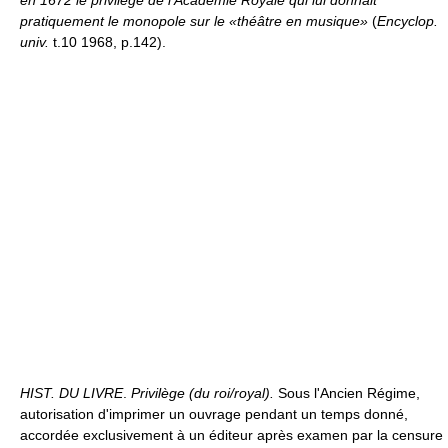
en 1672 le privilège de l'Académie Royale qui lui donnait
pratiquement le monopole sur le «théâtre en musique»
(
Encyclop.
univ.
t.10 1968, p.142).
HIST. DU LIVRE
.
Privilège (du roi/royal).
Sous l'Ancien Régime,
autorisation d'imprimer un ouvrage pendant un temps donné,
accordée exclusivement à un éditeur après examen par la censure