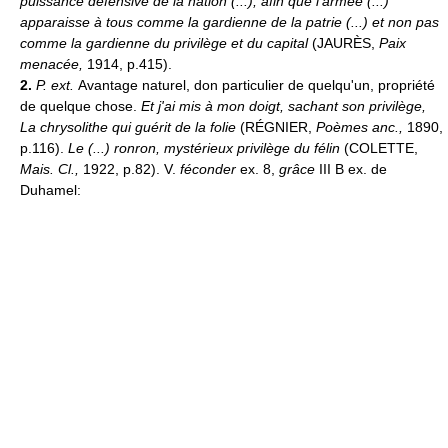
puissance défensive de la nation (...), afin que l'armée (...)
apparaisse à tous comme la gardienne de la patrie (...) et non pas
comme la gardienne du privilège et du capital
(JAURÈS,
Paix
menacée,
1914, p.415).
2.
P. ext.
Avantage naturel, don particulier de quelqu'un, propriété
de quelque chose.
Et j'ai mis à mon doigt, sachant son privilège,
La chrysolithe qui guérit de la folie
(RÉGNIER,
Poèmes anc.,
1890,
p.116).
Le (...) ronron, mystérieux privilège du félin
(COLETTE,
Mais. Cl.,
1922, p.82). V.
féconder
ex. 8,
grâce
III B ex. de
Duhamel: