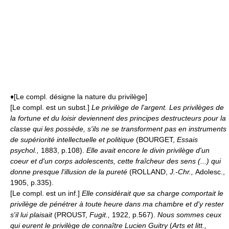
♦[Le compl. désigne la nature du privilège]
[Le compl. est un subst.]
Le privilège de l'argent.
Les privilèges de
la fortune et du loisir deviennent des principes destructeurs pour la
classe qui les possède, s'ils ne se transforment pas en instruments
de supériorité intellectuelle et politique
(BOURGET,
Essais
psychol.,
1883, p.108).
Elle avait encore le divin privilège d'un
coeur et d'un corps adolescents, cette fraîcheur des sens (...) qui
donne presque l'illusion de la pureté
(ROLLAND,
J.-Chr.,
Adolesc.,
1905, p.335).
[Le compl. est un inf.]
Elle considérait que sa charge comportait le
privilège de pénétrer à toute heure dans ma chambre et d'y rester
s'il lui plaisait
(PROUST,
Fugit.,
1922, p.567).
Nous sommes ceux
qui eurent le privilège de connaître Lucien Guitry
(
Arts et litt.,